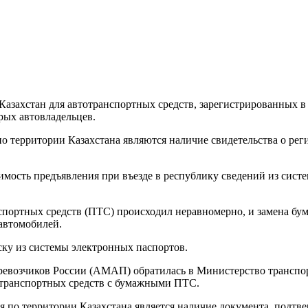
в Казахстан для автотранспортных средств, зарегистрированных 
рых автовладельцев.
территории Казахстана являются наличие свидетельства о реги
мость предъявления при въезде в республику сведений из сист
спортных средств (ПТС) происходил неравномерно, и замена бум
автомобилей.
ску из системы электронных паспортов.
евозчиков России (АМАП) обратилась в Министерство транспор
а транспортных средств с бумажными ПТС.
 по территории Казахстана является наличие документа, подтв