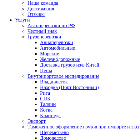
Наша команда
Достижения
Отзывы
Услуги
Автоперевозки по РФ
Честный знак
Грузоперевозки
Авиаперевозки
Автомобильные
Морские
Железнодорожные
Доставка грузов из/в Китай
Цены
Внутрипортовое экспедирование
Владивосток
Находка (Порт Восточный)
Рига
СПБ
Таллин
Котка
Клайпеда
Экспорт
Таможенное оформление грузов при импорте и эксп
Шереметьево
Домодедово