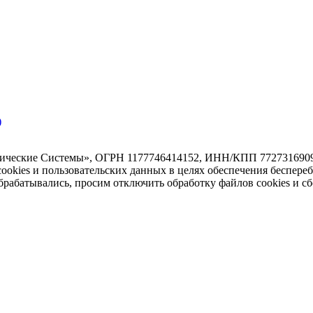
)
тические Системы», ОГРН 1177746414152, ИНН/КПП 7727316909/7
 cookies и пользовательских данных в целях обеспечения беспере
абатывались, просим отключить обработку файлов cookies и сб