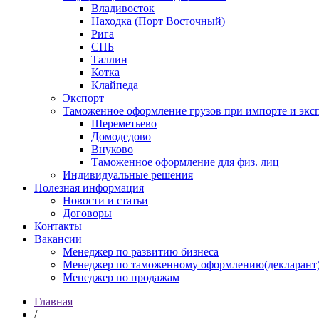
Владивосток
Находка (Порт Восточный)
Рига
СПБ
Таллин
Котка
Клайпеда
Экспорт
Таможенное оформление грузов при импорте и эксп
Шереметьево
Домодедово
Внуково
Таможенное оформление для физ. лиц
Индивидуальные решения
Полезная информация
Новости и статьи
Договоры
Контакты
Вакансии
Менеджер по развитию бизнеса
Менеджер по таможенному оформлению(декларант
Менеджер по продажам
Главная
/