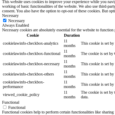
This website uses cookies to improve your experience while you navigat
working of basic functionalities of the website. We also use third-pa
consent. You also have the option to opt-out of these cookies. But op
Necessary
Necessary
Always Enabled
Necessary cookies are absolutely essential for the website to function
Cookie
Duration
11
cookielawinfo-checkbox-analytics
This cookie is set b
months
11
cookielawinfo-checkbox-functional
The cookie is set by
months
11
cookielawinfo-checkbox-necessary
This cookie is set b
months
11
cookielawinfo-checkbox-others
This cookie is set b
months
cookielawinfo-checkbox-
11
This cookie is set b
performance
months
11
The cookie is set by
viewed_cookie_policy
months
data.
Functional
Functional
Functional cookies help to perform certain functionalities like sharing 