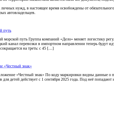
я личных нужд, в настоящее время освобождены от обязательног
рых автовладельцев.
й путь
й морской путь Группа компаний «Дело» меняет логистику рег
цкий канал перевозки в импортном направлении теперь будут и
окращается на треть: с 45 […]
ие «Честный знак»
приложение «Честный знак» По коду маркировки видны данные о
 для детей действует с 1 сентября 2025 года. Под неё попадают 