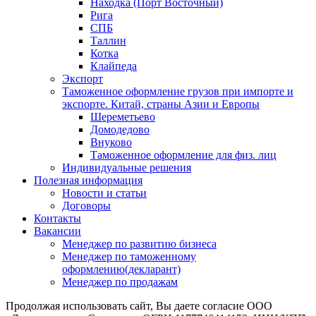
Находка (Порт Восточный)
Рига
СПБ
Таллин
Котка
Клайпеда
Экспорт
Таможенное оформление грузов при импорте и
экспорте. Китай, страны Азии и Европы
Шереметьево
Домодедово
Внуково
Таможенное оформление для физ. лиц
Индивидуальные решения
Полезная информация
Новости и статьи
Договоры
Контакты
Вакансии
Менеджер по развитию бизнеса
Менеджер по таможенному
оформлению(декларант)
Менеджер по продажам
Продолжая использовать сайт, Вы даете согласие ООО