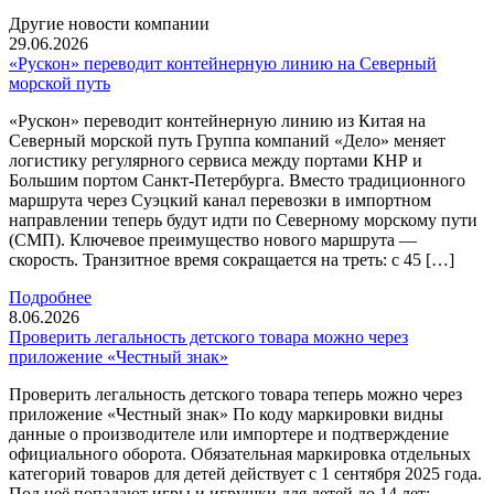
Другие новости компании
29.06.2026
«Рускон» переводит контейнерную линию на Северный
морской путь
«Рускон» переводит контейнерную линию из Китая на
Северный морской путь Группа компаний «Дело» меняет
логистику регулярного сервиса между портами КНР и
Большим портом Санкт-Петербурга. Вместо традиционного
маршрута через Суэцкий канал перевозки в импортном
направлении теперь будут идти по Северному морскому пути
(СМП). Ключевое преимущество нового маршрута —
скорость. Транзитное время сокращается на треть: с 45 […]
Подробнее
8.06.2026
Проверить легальность детского товара можно через
приложение «Честный знак»
Проверить легальность детского товара теперь можно через
приложение «Честный знак» По коду маркировки видны
данные о производителе или импортере и подтверждение
официального оборота. Обязательная маркировка отдельных
категорий товаров для детей действует с 1 сентября 2025 года.
Под неё попадают игры и игрушки для детей до 14 лет: