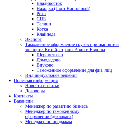
Владивосток
Находка (Порт Восточный)
Рига
СПБ
Таллин
Котка
Клайпеда
Экспорт
Таможенное оформление грузов при импорте и
экспорте. Китай, страны Азии и Европы
Шереметьево
Домодедово
Внуково
Таможенное оформление для физ. лиц
Индивидуальные решения
Полезная информация
Новости и статьи
Договоры
Контакты
Вакансии
Менеджер по развитию бизнеса
Менеджер по таможенному
оформлению(декларант)
Менеджер по продажам