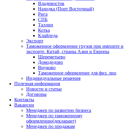
Владивосток
Находка (Порт Восточный)
Рига
СПБ
Таллин
Котка
Клайпеда
Экспорт
Таможенное оформление грузов при импорте и
экспорте. Китай, страны Азии и Европы
Шереметьево
Домодедово
Внуково
Таможенное оформление для физ. лиц
Индивидуальные решения
Полезная информация
Новости и статьи
Договоры
Контакты
Вакансии
Менеджер по развитию бизнеса
Менеджер по таможенному
оформлению(декларант)
Менеджер по продажам