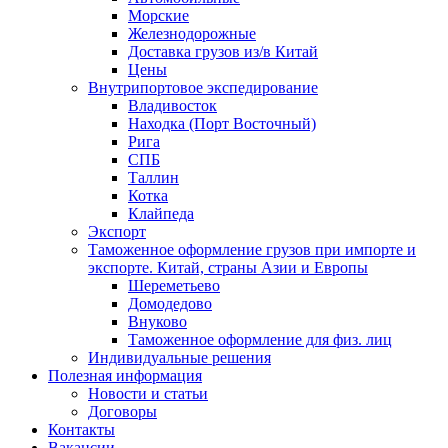
Морские
Железнодорожные
Доставка грузов из/в Китай
Цены
Внутрипортовое экспедирование
Владивосток
Находка (Порт Восточный)
Рига
СПБ
Таллин
Котка
Клайпеда
Экспорт
Таможенное оформление грузов при импорте и
экспорте. Китай, страны Азии и Европы
Шереметьево
Домодедово
Внуково
Таможенное оформление для физ. лиц
Индивидуальные решения
Полезная информация
Новости и статьи
Договоры
Контакты
Вакансии