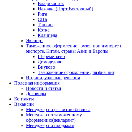
Владивосток
Находка (Порт Восточный)
Рига
СПБ
Таллин
Котка
Клайпеда
Экспорт
Таможенное оформление грузов при импорте и
экспорте. Китай, страны Азии и Европы
Шереметьево
Домодедово
Внуково
Таможенное оформление для физ. лиц
Индивидуальные решения
Полезная информация
Новости и статьи
Договоры
Контакты
Вакансии
Менеджер по развитию бизнеса
Менеджер по таможенному
оформлению(декларант)
Менеджер по продажам