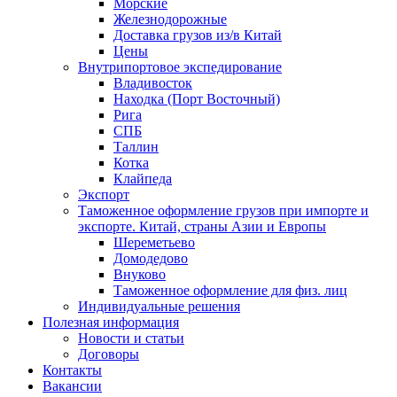
Морские
Железнодорожные
Доставка грузов из/в Китай
Цены
Внутрипортовое экспедирование
Владивосток
Находка (Порт Восточный)
Рига
СПБ
Таллин
Котка
Клайпеда
Экспорт
Таможенное оформление грузов при импорте и
экспорте. Китай, страны Азии и Европы
Шереметьево
Домодедово
Внуково
Таможенное оформление для физ. лиц
Индивидуальные решения
Полезная информация
Новости и статьи
Договоры
Контакты
Вакансии