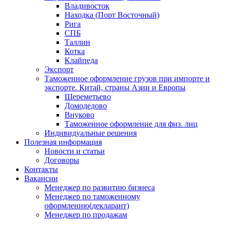
Владивосток
Находка (Порт Восточный)
Рига
СПБ
Таллин
Котка
Клайпеда
Экспорт
Таможенное оформление грузов при импорте и
экспорте. Китай, страны Азии и Европы
Шереметьево
Домодедово
Внуково
Таможенное оформление для физ. лиц
Индивидуальные решения
Полезная информация
Новости и статьи
Договоры
Контакты
Вакансии
Менеджер по развитию бизнеса
Менеджер по таможенному
оформлению(декларант)
Менеджер по продажам