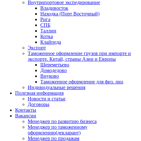
Внутрипортовое экспедирование
Владивосток
Находка (Порт Восточный)
Рига
СПБ
Таллин
Котка
Клайпеда
Экспорт
Таможенное оформление грузов при импорте и
экспорте. Китай, страны Азии и Европы
Шереметьево
Домодедово
Внуково
Таможенное оформление для физ. лиц
Индивидуальные решения
Полезная информация
Новости и статьи
Договоры
Контакты
Вакансии
Менеджер по развитию бизнеса
Менеджер по таможенному
оформлению(декларант)
Менеджер по продажам