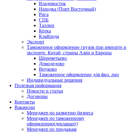
Владивосток
Находка (Порт Восточный)
Рига
СПБ
Таллин
Котка
Клайпеда
Экспорт
Таможенное оформление грузов при импорте и
экспорте. Китай, страны Азии и Европы
Шереметьево
Домодедово
Внуково
Таможенное оформление для физ. лиц
Индивидуальные решения
Полезная информация
Новости и статьи
Договоры
Контакты
Вакансии
Менеджер по развитию бизнеса
Менеджер по таможенному
оформлению(декларант)
Менеджер по продажам