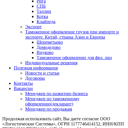
Рига
СПБ
Таллин
Котка
Клайпеда
Экспорт
Таможенное оформление грузов при импорте и
экспорте. Китай, страны Азии и Европы
Шереметьево
Домодедово
Внуково
Таможенное оформление для физ. лиц
Индивидуальные решения
Полезная информация
Новости и статьи
Договоры
Контакты
Вакансии
Менеджер по развитию бизнеса
Менеджер по таможенному
оформлению(декларант)
Менеджер по продажам
Продолжая использовать сайт, Вы даете согласие ООО
«Логистические Системы», ОГРН 1177746414152, ИНН/КПП