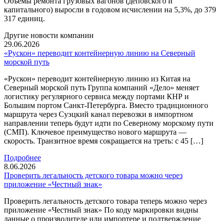
Объемы ремонта грузовых вагонов (деповского и
капитального) выросли в годовом исчислении на 5,3%, до 379
317 единиц.
Другие новости компании
29.06.2026
«Рускон» переводит контейнерную линию на Северный
морской путь
«Рускон» переводит контейнерную линию из Китая на
Северный морской путь Группа компаний «Дело» меняет
логистику регулярного сервиса между портами КНР и
Большим портом Санкт-Петербурга. Вместо традиционного
маршрута через Суэцкий канал перевозки в импортном
направлении теперь будут идти по Северному морскому пути
(СМП). Ключевое преимущество нового маршрута —
скорость. Транзитное время сокращается на треть: с 45 […]
Подробнее
8.06.2026
Проверить легальность детского товара можно через
приложение «Честный знак»
Проверить легальность детского товара теперь можно через
приложение «Честный знак» По коду маркировки видны
данные о производителе или импортере и подтверждение