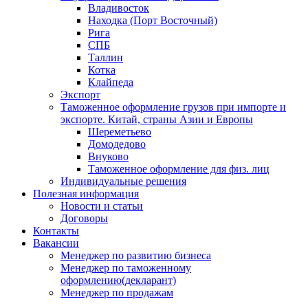
Владивосток
Находка (Порт Восточный)
Рига
СПБ
Таллин
Котка
Клайпеда
Экспорт
Таможенное оформление грузов при импорте и
экспорте. Китай, страны Азии и Европы
Шереметьево
Домодедово
Внуково
Таможенное оформление для физ. лиц
Индивидуальные решения
Полезная информация
Новости и статьи
Договоры
Контакты
Вакансии
Менеджер по развитию бизнеса
Менеджер по таможенному
оформлению(декларант)
Менеджер по продажам