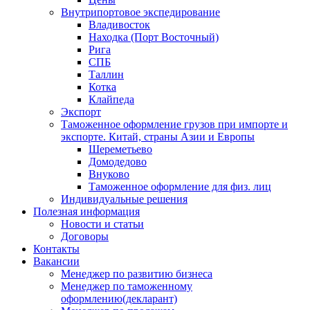
Внутрипортовое экспедирование
Владивосток
Находка (Порт Восточный)
Рига
СПБ
Таллин
Котка
Клайпеда
Экспорт
Таможенное оформление грузов при импорте и
экспорте. Китай, страны Азии и Европы
Шереметьево
Домодедово
Внуково
Таможенное оформление для физ. лиц
Индивидуальные решения
Полезная информация
Новости и статьи
Договоры
Контакты
Вакансии
Менеджер по развитию бизнеса
Менеджер по таможенному
оформлению(декларант)