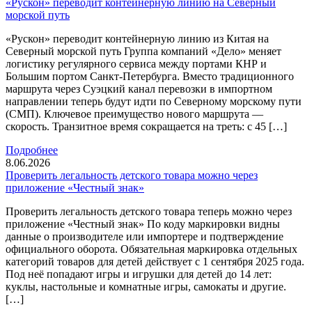
«Рускон» переводит контейнерную линию на Северный
морской путь
«Рускон» переводит контейнерную линию из Китая на
Северный морской путь Группа компаний «Дело» меняет
логистику регулярного сервиса между портами КНР и
Большим портом Санкт-Петербурга. Вместо традиционного
маршрута через Суэцкий канал перевозки в импортном
направлении теперь будут идти по Северному морскому пути
(СМП). Ключевое преимущество нового маршрута —
скорость. Транзитное время сокращается на треть: с 45 […]
Подробнее
8.06.2026
Проверить легальность детского товара можно через
приложение «Честный знак»
Проверить легальность детского товара теперь можно через
приложение «Честный знак» По коду маркировки видны
данные о производителе или импортере и подтверждение
официального оборота. Обязательная маркировка отдельных
категорий товаров для детей действует с 1 сентября 2025 года.
Под неё попадают игры и игрушки для детей до 14 лет:
куклы, настольные и комнатные игры, самокаты и другие.
[…]