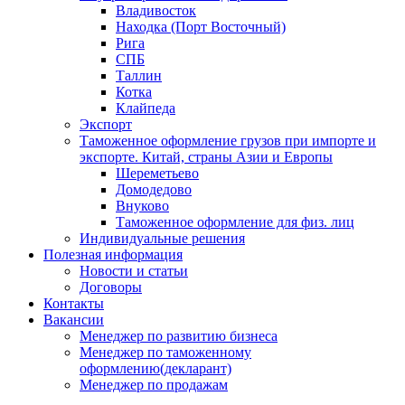
Владивосток
Находка (Порт Восточный)
Рига
СПБ
Таллин
Котка
Клайпеда
Экспорт
Таможенное оформление грузов при импорте и
экспорте. Китай, страны Азии и Европы
Шереметьево
Домодедово
Внуково
Таможенное оформление для физ. лиц
Индивидуальные решения
Полезная информация
Новости и статьи
Договоры
Контакты
Вакансии
Менеджер по развитию бизнеса
Менеджер по таможенному
оформлению(декларант)
Менеджер по продажам