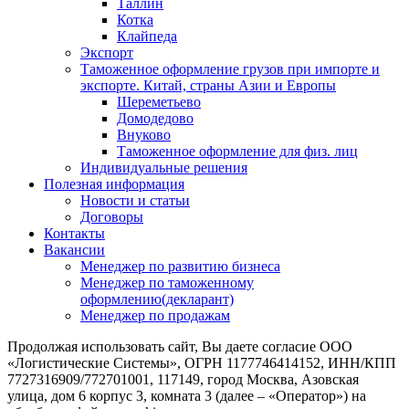
Таллин
Котка
Клайпеда
Экспорт
Таможенное оформление грузов при импорте и
экспорте. Китай, страны Азии и Европы
Шереметьево
Домодедово
Внуково
Таможенное оформление для физ. лиц
Индивидуальные решения
Полезная информация
Новости и статьи
Договоры
Контакты
Вакансии
Менеджер по развитию бизнеса
Менеджер по таможенному
оформлению(декларант)
Менеджер по продажам
Продолжая использовать сайт, Вы даете согласие ООО
«Логистические Системы», ОГРН 1177746414152, ИНН/КПП
7727316909/772701001, 117149, город Москва, Азовская
улица, дом 6 корпус 3, комната 3 (далее – «Оператор») на