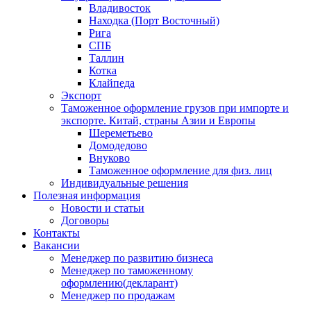
Владивосток
Находка (Порт Восточный)
Рига
СПБ
Таллин
Котка
Клайпеда
Экспорт
Таможенное оформление грузов при импорте и
экспорте. Китай, страны Азии и Европы
Шереметьево
Домодедово
Внуково
Таможенное оформление для физ. лиц
Индивидуальные решения
Полезная информация
Новости и статьи
Договоры
Контакты
Вакансии
Менеджер по развитию бизнеса
Менеджер по таможенному
оформлению(декларант)
Менеджер по продажам