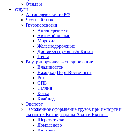
Отзывы
Услуги
Автоперевозки по РФ
Честный знак
Грузоперевозки
Авиаперевозки
Автомобильные
Морские
Железнодорожные
Доставка грузов из/в Китай
Цены
Внутрипортовое экспедирование
Владивосток
Находка (Порт Восточный)
Рига
СПБ
Таллин
Котка
Клайпеда
Экспорт
Таможенное оформление грузов при импорте и
экспорте. Китай, страны Азии и Европы
Шереметьево
Домодедово
Внуково