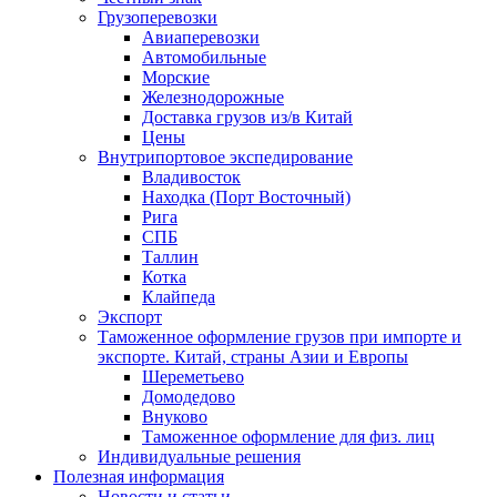
Грузоперевозки
Авиаперевозки
Автомобильные
Морские
Железнодорожные
Доставка грузов из/в Китай
Цены
Внутрипортовое экспедирование
Владивосток
Находка (Порт Восточный)
Рига
СПБ
Таллин
Котка
Клайпеда
Экспорт
Таможенное оформление грузов при импорте и
экспорте. Китай, страны Азии и Европы
Шереметьево
Домодедово
Внуково
Таможенное оформление для физ. лиц
Индивидуальные решения
Полезная информация
Новости и статьи