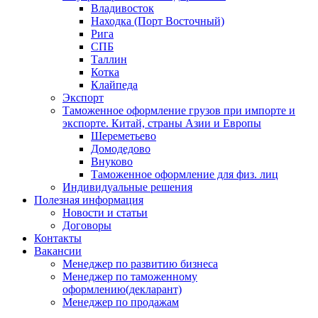
Владивосток
Находка (Порт Восточный)
Рига
СПБ
Таллин
Котка
Клайпеда
Экспорт
Таможенное оформление грузов при импорте и
экспорте. Китай, страны Азии и Европы
Шереметьево
Домодедово
Внуково
Таможенное оформление для физ. лиц
Индивидуальные решения
Полезная информация
Новости и статьи
Договоры
Контакты
Вакансии
Менеджер по развитию бизнеса
Менеджер по таможенному
оформлению(декларант)
Менеджер по продажам