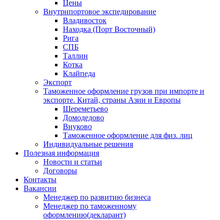
Цены
Внутрипортовое экспедирование
Владивосток
Находка (Порт Восточный)
Рига
СПБ
Таллин
Котка
Клайпеда
Экспорт
Таможенное оформление грузов при импорте и
экспорте. Китай, страны Азии и Европы
Шереметьево
Домодедово
Внуково
Таможенное оформление для физ. лиц
Индивидуальные решения
Полезная информация
Новости и статьи
Договоры
Контакты
Вакансии
Менеджер по развитию бизнеса
Менеджер по таможенному
оформлению(декларант)