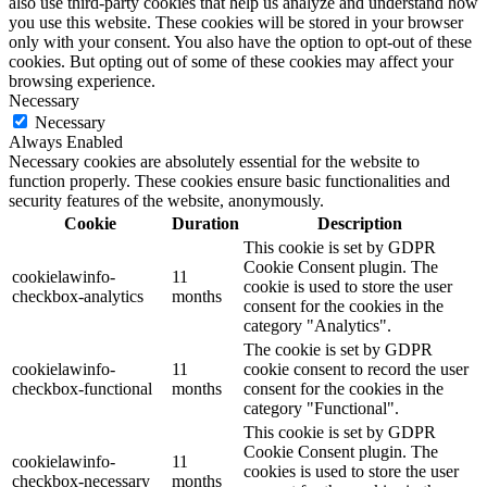
also use third-party cookies that help us analyze and understand how
you use this website. These cookies will be stored in your browser
only with your consent. You also have the option to opt-out of these
cookies. But opting out of some of these cookies may affect your
browsing experience.
Necessary
Necessary
Always Enabled
Necessary cookies are absolutely essential for the website to
function properly. These cookies ensure basic functionalities and
security features of the website, anonymously.
Cookie
Duration
Description
This cookie is set by GDPR
Cookie Consent plugin. The
cookielawinfo-
11
cookie is used to store the user
checkbox-analytics
months
consent for the cookies in the
category "Analytics".
The cookie is set by GDPR
cookielawinfo-
11
cookie consent to record the user
checkbox-functional
months
consent for the cookies in the
category "Functional".
This cookie is set by GDPR
Cookie Consent plugin. The
cookielawinfo-
11
cookies is used to store the user
checkbox-necessary
months