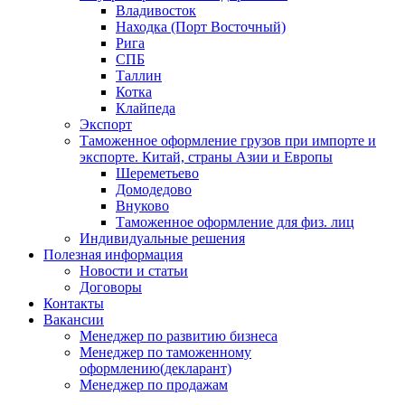
Владивосток
Находка (Порт Восточный)
Рига
СПБ
Таллин
Котка
Клайпеда
Экспорт
Таможенное оформление грузов при импорте и
экспорте. Китай, страны Азии и Европы
Шереметьево
Домодедово
Внуково
Таможенное оформление для физ. лиц
Индивидуальные решения
Полезная информация
Новости и статьи
Договоры
Контакты
Вакансии
Менеджер по развитию бизнеса
Менеджер по таможенному
оформлению(декларант)
Менеджер по продажам