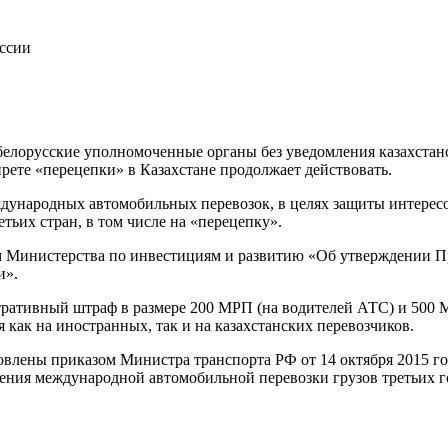
уссии
 белорусские уполномоченные органы без уведомления казахстан
прете «перецепки» в Казахстане продолжает действовать.
еждународных автомобильных перевозок, в целях защиты интере
етьих стран, в том числе на «перецепку».
зом Министерства по инвестициям и развитию «Об утверждении
и».
ративный штраф в размере 200 МРП (на водителей АТС) и 500 М
как на иностранных, так и на казахстанских перевозчиков.
влены приказом Министра транспорта РФ от 14 октября 2015 г
ния международной автомобильной перевозки грузов третьих г