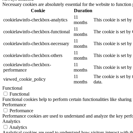
Necessary cookies are absolutely essential for the website to function
Cookie
Duration
11
cookielawinfo-checkbox-analytics
This cookie is set b
months
11
cookielawinfo-checkbox-functional
The cookie is set by
months
11
cookielawinfo-checkbox-necessary
This cookie is set b
months
11
cookielawinfo-checkbox-others
This cookie is set b
months
cookielawinfo-checkbox-
11
This cookie is set b
performance
months
11
The cookie is set by
viewed_cookie_policy
months
data.
Functional
Functional
Functional cookies help to perform certain functionalities like sharing 
Performance
Performance
Performance cookies are used to understand and analyze the key perfor
Analytics
Analytics
Analytical cookies are used to understand how visitors interact with th