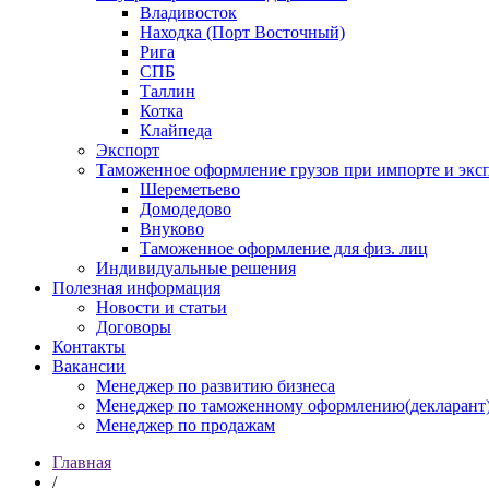
Владивосток
Находка (Порт Восточный)
Рига
СПБ
Таллин
Котка
Клайпеда
Экспорт
Таможенное оформление грузов при импорте и эксп
Шереметьево
Домодедово
Внуково
Таможенное оформление для физ. лиц
Индивидуальные решения
Полезная информация
Новости и статьи
Договоры
Контакты
Вакансии
Менеджер по развитию бизнеса
Менеджер по таможенному оформлению(декларант
Менеджер по продажам
Главная
/