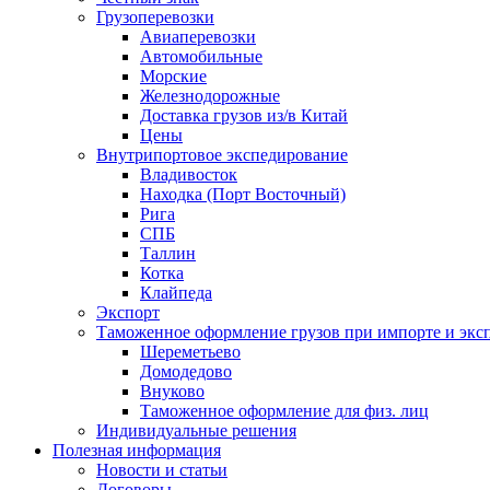
Грузоперевозки
Авиаперевозки
Автомобильные
Морские
Железнодорожные
Доставка грузов из/в Китай
Цены
Внутрипортовое экспедирование
Владивосток
Находка (Порт Восточный)
Рига
СПБ
Таллин
Котка
Клайпеда
Экспорт
Таможенное оформление грузов при импорте и эксп
Шереметьево
Домодедово
Внуково
Таможенное оформление для физ. лиц
Индивидуальные решения
Полезная информация
Новости и статьи
Договоры