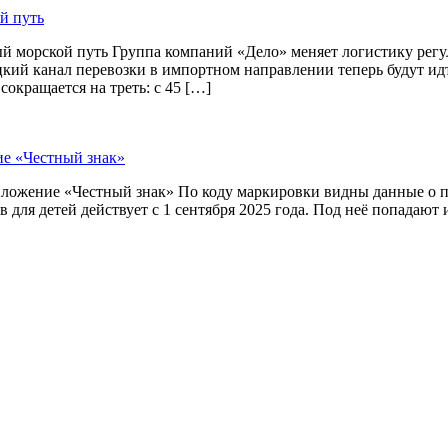
й путь
й морской путь Группа компаний «Дело» меняет логистику рег
цкий канал перевозки в импортном направлении теперь будут и
окращается на треть: с 45 […]
ие «Честный знак»
приложение «Честный знак» По коду маркировки видны данные о
 для детей действует с 1 сентября 2025 года. Под неё попадают 