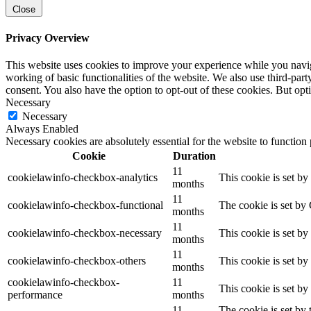
Close
Privacy Overview
This website uses cookies to improve your experience while you navigat
working of basic functionalities of the website. We also use third-pa
consent. You also have the option to opt-out of these cookies. But op
Necessary
Necessary
Always Enabled
Necessary cookies are absolutely essential for the website to function
Cookie
Duration
11
cookielawinfo-checkbox-analytics
This cookie is set b
months
11
cookielawinfo-checkbox-functional
The cookie is set by
months
11
cookielawinfo-checkbox-necessary
This cookie is set b
months
11
cookielawinfo-checkbox-others
This cookie is set b
months
cookielawinfo-checkbox-
11
This cookie is set b
performance
months
11
The cookie is set by