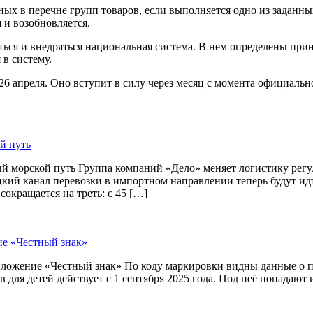
ых в перечне групп товаров, если выполняется одно из заданн
 и возобновляется.
аться и внедряться национальная система. В нем определены при
в систему.
6 апреля. Оно вступит в силу через месяц с момента официальн
й путь
й морской путь Группа компаний «Дело» меняет логистику рег
цкий канал перевозки в импортном направлении теперь будут и
окращается на треть: с 45 […]
ие «Честный знак»
приложение «Честный знак» По коду маркировки видны данные о
 для детей действует с 1 сентября 2025 года. Под неё попадают 