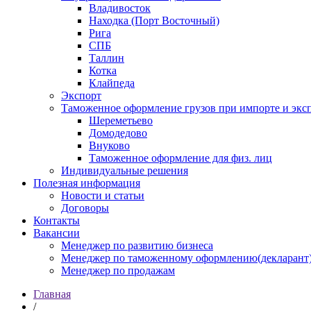
Владивосток
Находка (Порт Восточный)
Рига
СПБ
Таллин
Котка
Клайпеда
Экспорт
Таможенное оформление грузов при импорте и эксп
Шереметьево
Домодедово
Внуково
Таможенное оформление для физ. лиц
Индивидуальные решения
Полезная информация
Новости и статьи
Договоры
Контакты
Вакансии
Менеджер по развитию бизнеса
Менеджер по таможенному оформлению(декларант
Менеджер по продажам
Главная
/