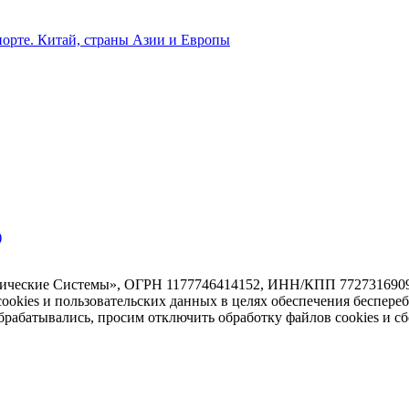
орте. Китай, страны Азии и Европы
)
тические Системы», ОГРН 1177746414152, ИНН/КПП 7727316909/7
 cookies и пользовательских данных в целях обеспечения беспере
абатывались, просим отключить обработку файлов cookies и сб