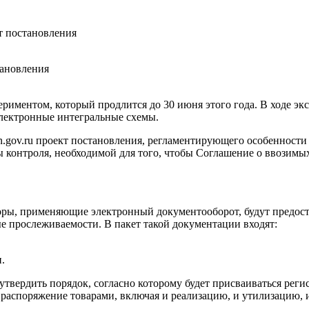
т постановления
тановления
ериментом, который продлится до 30 июня этого года. В ходе э
электронные интегральные схемы.
on.gov.ru проект постановления, регламентирующего особенност
 контроля, необходимой для того, чтобы Соглашение о ввозимы
раторы, применяющие электронный документооборот, будут пред
е прослеживаемости. В пакет такой документации входят:
.
утвердить порядок, согласно которому будет присваиваться ре
 распоряжение товарами, включая и реализацию, и утилизацию, 