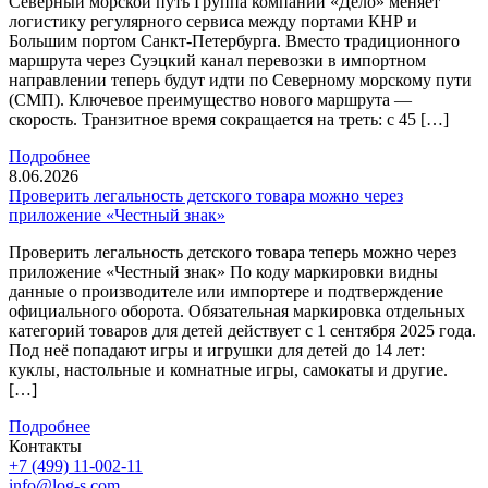
Северный морской путь Группа компаний «Дело» меняет
логистику регулярного сервиса между портами КНР и
Большим портом Санкт-Петербурга. Вместо традиционного
маршрута через Суэцкий канал перевозки в импортном
направлении теперь будут идти по Северному морскому пути
(СМП). Ключевое преимущество нового маршрута —
скорость. Транзитное время сокращается на треть: с 45 […]
Подробнее
8.06.2026
Проверить легальность детского товара можно через
приложение «Честный знак»
Проверить легальность детского товара теперь можно через
приложение «Честный знак» По коду маркировки видны
данные о производителе или импортере и подтверждение
официального оборота. Обязательная маркировка отдельных
категорий товаров для детей действует с 1 сентября 2025 года.
Под неё попадают игры и игрушки для детей до 14 лет:
куклы, настольные и комнатные игры, самокаты и другие.
[…]
Подробнее
Контакты
+7 (499) 11-002-11
info@log-s.com