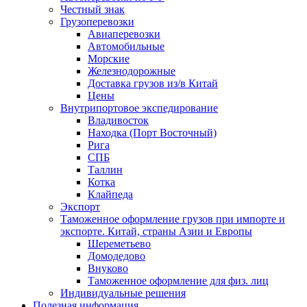
Честный знак
Грузоперевозки
Авиаперевозки
Автомобильные
Морские
Железнодорожные
Доставка грузов из/в Китай
Цены
Внутрипортовое экспедирование
Владивосток
Находка (Порт Восточный)
Рига
СПБ
Таллин
Котка
Клайпеда
Экспорт
Таможенное оформление грузов при импорте и
экспорте. Китай, страны Азии и Европы
Шереметьево
Домодедово
Внуково
Таможенное оформление для физ. лиц
Индивидуальные решения
Полезная информация