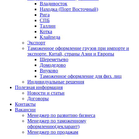
Владивосток
Находка (Порт Восточный)
Рига
СПБ
Таллин
Котка
Клайпеда
Экспорт
Таможенное оформление грузов при импорте и
экспорте. Китай, страны Азии и Европы
Шереметьево
Домодедово
Внуково
Таможенное оформление для физ. лиц
Индивидуальные решения
Полезная информация
Новости и статьи
Договоры
Контакты
Вакансии
Менеджер по развитию бизнеса
Менеджер по таможенному
оформлению(декларант)
Менеджер по продажам