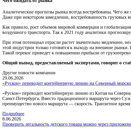
Чего ожидать от рынка
Аналитические прогнозы рынка всегда востребованы. Чего же 
Даже при некотором замедлении, востребованность грузовых в
Как правило, рост объемов мировой коммерции и глобализация 
воздушного транспорта. Так к 2021 году аналитики прогнозир
При этом потенциал отрасли растет значительно медленнее, не
этой индустрии только готовятся к выходу на внешние рынки. 
Такой перекос приведет к повышению прибыли от грузоперевозо
Общий вывод, предоставляемый экспертами, говорит о стаб
Другие новости компании
29.06.2026
«Рускон» переводит контейнерную линию на Северный морско
«Рускон» переводит контейнерную линию из Китая на Северны
Санкт-Петербурга. Вместо традиционного маршрута через Суэ
преимущество нового маршрута — скорость. Транзитное время с
Подробнее
8.06.2026
Проверить легальность детского товара можно через приложен