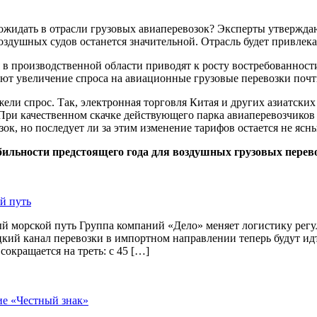
ожидать в отрасли грузовых авиаперевозок? Эксперты утверждаю
оздушных судов останется значительной. Отрасль будет привлек
в производственной области приводят к росту востребованности
уют увеличение спроса на авиационные грузовые перевозки почт
жели спрос. Так, электронная торговля Китая и других азиатски
При качественном скачке действующего парка авиаперевозчиков 
к, но последует ли за этим изменение тарифов остается не ясн
ильности предстоящего года для воздушных грузовых перево
й путь
й морской путь Группа компаний «Дело» меняет логистику рег
цкий канал перевозки в импортном направлении теперь будут и
окращается на треть: с 45 […]
ие «Честный знак»