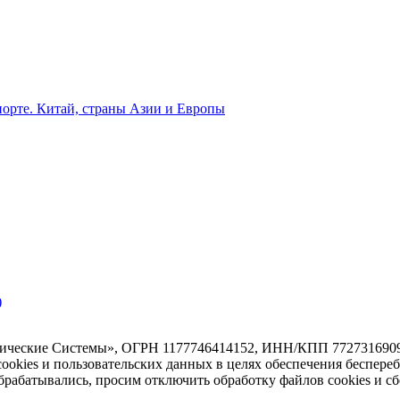
орте. Китай, страны Азии и Европы
)
тические Системы», ОГРН 1177746414152, ИНН/КПП 7727316909/7
 cookies и пользовательских данных в целях обеспечения беспере
абатывались, просим отключить обработку файлов cookies и сб