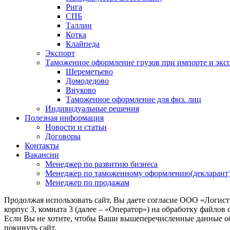
Рига
СПБ
Таллин
Котка
Клайпеда
Экспорт
Таможенное оформление грузов при импорте и эксп
Шереметьево
Домодедово
Внуково
Таможенное оформление для физ. лиц
Индивидуальные решения
Полезная информация
Новости и статьи
Договоры
Контакты
Вакансии
Менеджер по развитию бизнеса
Менеджер по таможенному оформлению(декларант
Менеджер по продажам
Продолжая использовать сайт, Вы даете согласие ООО «Логис
корпус 3, комната 3 (далее – «Оператор») на обработку файлов
Если Вы не хотите, чтобы Ваши вышеперечисленные данные обр
покинуть сайт.