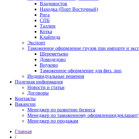
Владивосток
Находка (Порт Восточный)
Рига
СПБ
Таллин
Котка
Клайпеда
Экспорт
Таможенное оформление грузов при импорте и эксп
Шереметьево
Домодедово
Внуково
Таможенное оформление для физ. лиц
Индивидуальные решения
Полезная информация
Новости и статьи
Договоры
Контакты
Вакансии
Менеджер по развитию бизнеса
Менеджер по таможенному оформлению(декларант
Менеджер по продажам
Главная
/