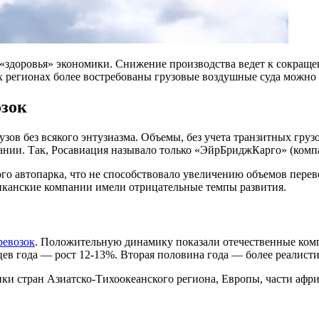
 «здоровья» экономики. Снижение производства ведет к сокраще
ких регионах более востребованы грузовые воздушные суда можн
озок
рузов без всякого энтузиазма. Объемы, без учета транзитных гр
пании. Так, Росавиация называло только «ЭйрБриджКарго» (ком
 автопарка, что не способствовало увеличению объемов перево
риканские компании имели отрицательные темпы развития.
ревозок
. Положительную динамику показали отечественные ком
ев года — рост 12-13%. Вторая половина года — более реалисти
ки стран Азиатско-Тихоокеанского региона, Европы, части афри